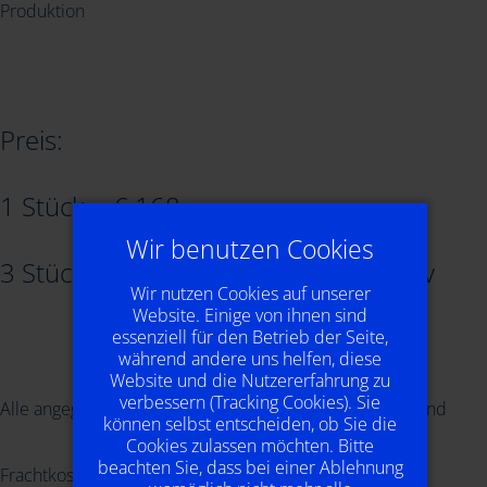
Produktion
Preis:
1 Stück = € 168,-
Wir benutzen Cookies
3 Stück = € 135.- pro Stück und Motiv
Wir nutzen Cookies auf unserer
Website. Einige von ihnen sind
essenziell für den Betrieb der Seite,
während andere uns helfen, diese
Website und die Nutzererfahrung zu
verbessern (Tracking Cookies). Sie
Alle angegebenen Preise zzgl. der gesetzlichen MwSt. und
können selbst entscheiden, ob Sie die
Cookies zulassen möchten. Bitte
beachten Sie, dass bei einer Ablehnung
Frachtkosten.