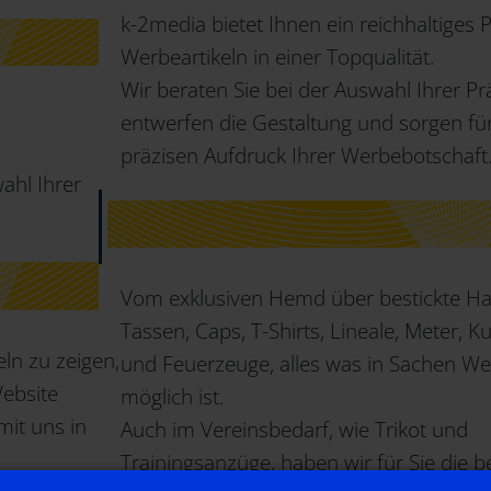
k-2media bietet Ihnen ein reichhaltige
Werbeartikeln in einer Topqualität.
Wir beraten Sie bei der Auswahl Ihrer Pr
entwerfen die Gestaltung und sorgen fü
präzisen Aufdruck Ihrer Werbebotschaft
wahl Ihrer
Vom exklusiven Hemd über bestickte Ha
Tassen, Caps, T-Shirts, Lineale, Meter, K
ln zu zeigen,
und Feuerzeuge, alles was in Sachen Wer
ebsite
möglich ist.
mit uns in
Auch im Vereinsbedarf, wie Trikot und
Trainingsanzüge, haben wir für Sie die b