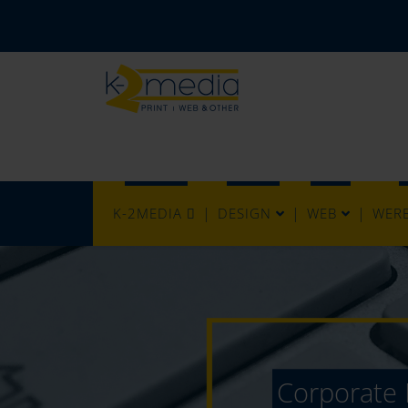
K-2MEDIA
DESIGN
WEB
WER
So werden 
Corporate 