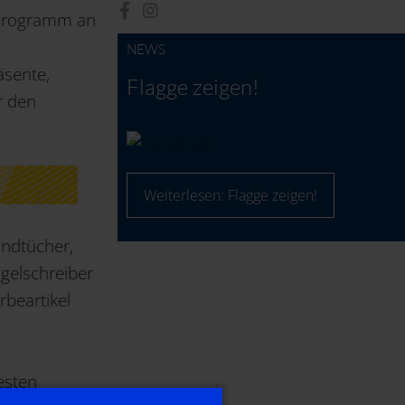
s Programm an
NEWS
äsente,
Flagge zeigen!
r den
.
Weiterlesen: Flagge zeigen!
ndtücher,
ugelschreiber
beartikel
esten