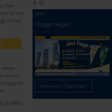
se Ihre
dann an Ihre
NEWS
ag und wir
Flagge zeigen!
 dieses
en nutzen.
l Kampagnen
Weiterlesen: Flagge zeigen!
en.
 Kunden.