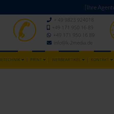
[
Ihre Agentu
+ 49 9823 924018
+49 171 950 16 89
+49 171 950 16 89
info@k-2media.de
BETECHNIK
PRINT
WERBEARTIKEL
KONTAKT
Design.