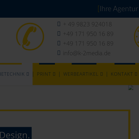
[
Ihre Agentur
+ 49 9823 924018
+49 171 950 16 89
+49 171 950 16 89
info@k-2media.de
BETECHNIK
PRINT
WERBEARTIKEL
KONTAKT
Design.