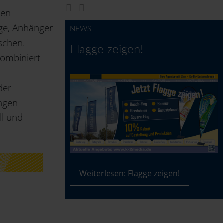
gen
ge, Anhänger
NEWS
schen.
Flagge zeigen!
 kombiniert
der
ngen
ll und
Weiterlesen: Flagge zeigen!