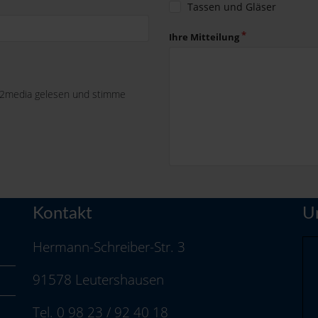
Tassen und Gläser
Ihre Mitteilung
-2media gelesen und stimme
Kontakt
U
Hermann-Schreiber-Str. 3
91578 Leutershausen
Tel. 0 98 23 / 92 40 18