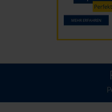
Perfekt
MEHR ERFAHREN
P